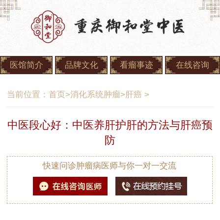
医馆简介
品牌文化
看瘤事迹
在线咨询
当前位置：
首页
>
消化系统肿瘤
>
肝癌
>
中医段心好：中医养肝护肝的方法与肝癌预
防
快速问诊肿瘤病医师与你一对一交流