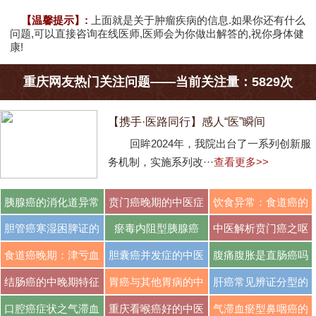
【温馨提示】:
上面就是关于肿瘤疾病的信息.如果你还有什么
问题,可以直接咨询在线医师,医师会为你做出解答的,祝你身体健
康!
重庆网友热门关注问题——当前关注量：5829次
【携手·医路同行】感人“医”瞬间
回眸2024年，我院出台了一系列创新服
务机制，实施系列改···
查看更多>>
胰腺癌的消化道异常
贲门癌晚期的中医症
饮食异常：食道癌的
···
···
···
胆管癌寒湿困脾证的
瘀毒内阻型胰腺癌
中医解析贲门癌之呕
···
···
食道癌晚期：津亏血
胆囊癌并发症的中医
腹痛腹胀是直肠癌吗
···
···
···
结肠癌的中晚期特征
胃癌与其他胃病的中
肝癌常见辨证分型的
···
···
口腔癌症状之气滞血
重庆看喉癌好的中医
气滞血瘀型鼻咽癌的